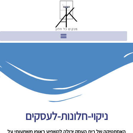
ניקוי-חלונות-לעסקים
האסתטיקה של בית העסק יכולה להשפיע באופן משמעותי על