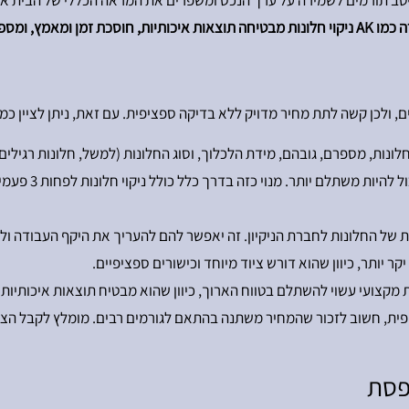
היטב תורמים לשמירה על ערך הנכס ומשפרים את המראה הכללי של הבית א
 חלונות מכל סוג.
 ולכן קשה לתת מחיר מדויק ללא בדיקה ספציפית. עם זאת, ניתן לציין כמ
נות, מספרם, גובהם, מידת הלכלוך, וסוג החלונות (למשל, חלונות רגילים ל
חברות רבות מציע
 של החלונות לחברת הניקיון. זה יאפשר להם להעריך את היקף העבודה ו
יקר יותר, כיוון שהוא דורש ציוד מיוחד וכישורים ספציפיים.
מקצועי עשוי להשתלם בטווח הארוך, כיוון שהוא מבטיח תוצאות איכותיות וע
ית, חשוב לזכור שהמחיר משתנה בהתאם לגורמים רבים. מומלץ לקבל הצעו
רפסת