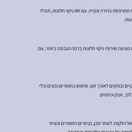
ניקוי חלונות מקצועי למרפסת הוא השקעה חכמה בבית שלכם. הוא משפר את המראה, מאריך את חיי החלונות, ומאפשר לכם ליהנות ממרפסת בהירה ונקייה. עם AK ניקוי חלונות, תוכלו
ות.
צועי, חשוב להבין שמדובר במלאכה הדורשת ידע, מיומנות ושימוש בציוד מתאים. AK ניקוי חלונות מציעה שירותי ניקוי חלונות ברמה הגבוהה ביותר, עם
יים ובוהקים לאורך זמן. שימוש בחומרים נכונים וכלי
לוך, אבק וכתמים.
ם של הלקוח. לאחר מכן, נבחרים החומרים והציוד